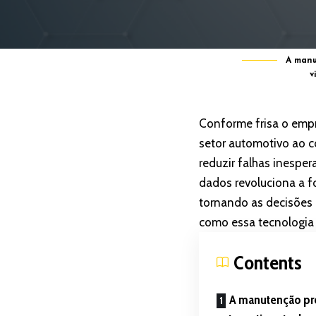
A manu
v
Conforme frisa o emp
setor automotivo ao co
reduzir falhas inespe
dados revoluciona a f
tornando as decisões 
como essa tecnologia 
Contents
A manutenção pre