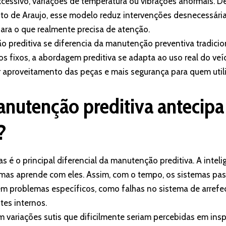
cessivo, variações de temperatura ou vibrações anormais. 
to de Araujo, esse modelo reduz intervenções desnecessária
ra o que realmente precisa de atenção.
 preditiva se diferencia da manutenção preventiva tradicion
s fixos, a abordagem preditiva se adapta ao uso real do veíc
r aproveitamento das peças e mais segurança para quem util
utenção preditiva antecipa 
?
s é o principal diferencial da manutenção preditiva. A intelig
 mas aprende com eles. Assim, com o tempo, os sistemas pa
m problemas específicos, como falhas no sistema de arref
tes internos.
m variações sutis que dificilmente seriam percebidas em ins