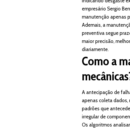
indicando desgaste ex
empresário Sergio Ben
manutenção apenas pa
Ademais, a manutenção
preventiva segue prazo
maior precisão, melho
diariamente.
Como a man
mecânicas
A antecipação de falha
apenas coleta dados,
padrões que antecede
irregular de componen
Os algoritmos analisa