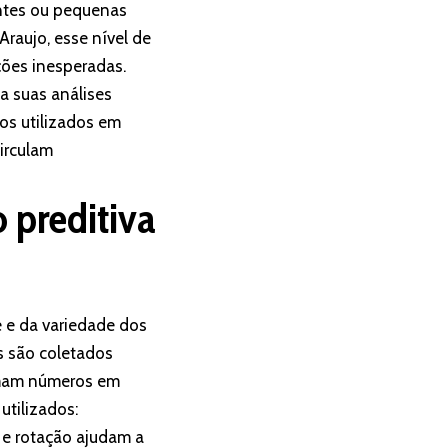
entes ou pequenas
raujo, esse nível de
ções inesperadas.
a suas análises
los utilizados em
irculam
 preditiva
 e da variedade dos
s são coletados
ormam números em
utilizados:
 e rotação ajudam a