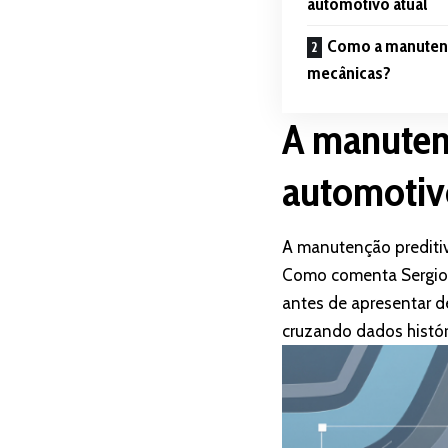
automotivo atual
Como a manutençã
mecânicas?
A manutenç
automotiv
A manutenção preditiv
Como comenta Sergio B
antes de apresentar def
cruzando dados histór