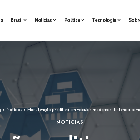
io
Brasil
Noticias
Politica
Tecnologia
Sobr
g
>
Noticias
>
Manutenção preditiva em veículos modernos: Entenda com
NOTICIAS