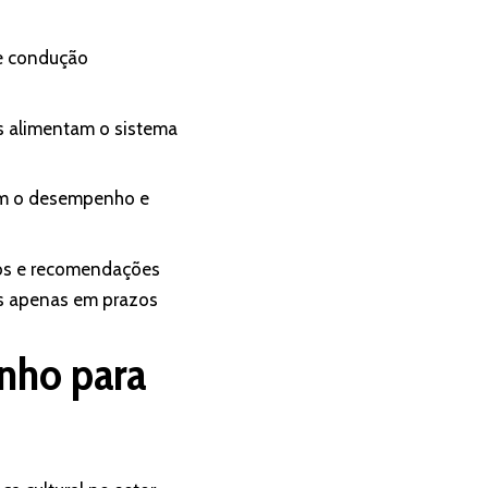
de condução
es alimentam o sistema
tam o desempenho e
sos e recomendações
as apenas em prazos
nho para