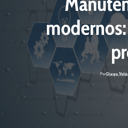
Manuten
modernos: 
p
Por
Diego Velá