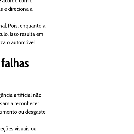
De acordo com o
s e direciona a
al. Pois, enquanto a
ulo. Isso resulta em
iza o automóvel
falhas
ência artificial não
ssam a reconhecer
ecimento ou desgaste
peções visuais ou