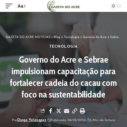
Aa
GAZETA DO ACRE NOTÍCIAS
>
Blog
>
Tecnologia
>
Governo do Acre e Sebrae impulsionam capacitação para fortalecer cadeia do cacau com foco na sustentabilidade
TECNOLOGIA
Governo do Acre e Sebrae
impulsionam capacitação para
fortalecer cadeia do cacau com
foco na sustentabilidade
Por
Diego Velázquez
Publicado 06/02/2026
6 Min de leitura