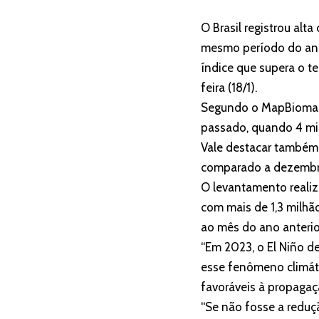
O Brasil registrou al
mesmo período do ano 
índice que supera o t
feira (18/1).
Segundo o MapBiomas, 
passado, quando 4 mil
Vale destacar também 
comparado a dezembro
O levantamento reali
com mais de 1,3 milh
ao mês do ano anterio
“Em 2023, o El Niño 
esse fenômeno climáti
favoráveis à propagaçã
“Se não fosse a redu