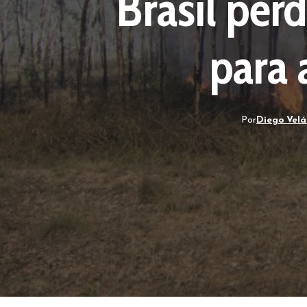
Brasil per
para
Por
Diego Vel