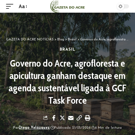
Aa
GAZETA DO ACRE NOTÍCIAS
>
Blog
>
Brasil
>
Governo do Acre, agrofloresta e apicultura ganham destaque em agenda sustentável ligada à GCF Task Force
BRASIL
Governo do Acre, agrofloresta e
apicultura ganham destaque em
agenda sustentável ligada à GCF
Task Force
Por
Diego Velázquez
Publicado 21/05/2026
6 Min de leitura