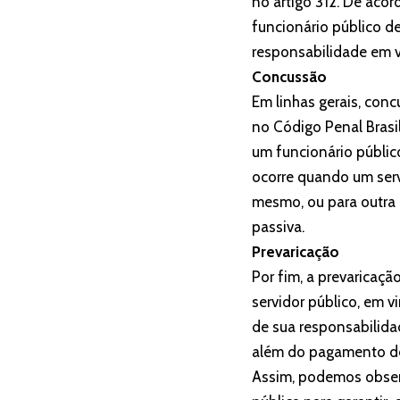
no artigo 312. De acor
funcionário público d
responsabilidade em v
Concussão
Em linhas gerais, con
no Código Penal Brasil
um funcionário públic
ocorre quando um serv
mesmo, ou para outra 
passiva.
Prevaricação
Por fim, a prevaricaç
servidor público, em v
de sua responsabilida
além do pagamento d
Assim, podemos observ