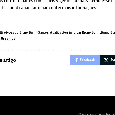
 as conformidades com as leis vigentes no país. Lembre-se q
fissional capacitado para obter mais informações.
li
advogado Bruno Burilli Santos
atualizações jurídicas
Bruno Burilli
Bruno Bur
illi Santos
e artigo
Facebook
Tw
O Acre em suas mãos: 