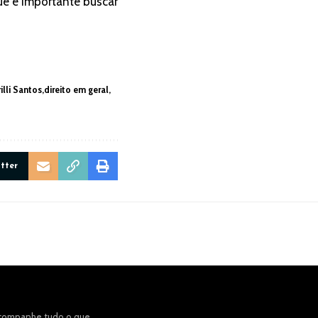
ue é importante buscar
illi Santos
direito em geral
itter
acompanhe tudo o que