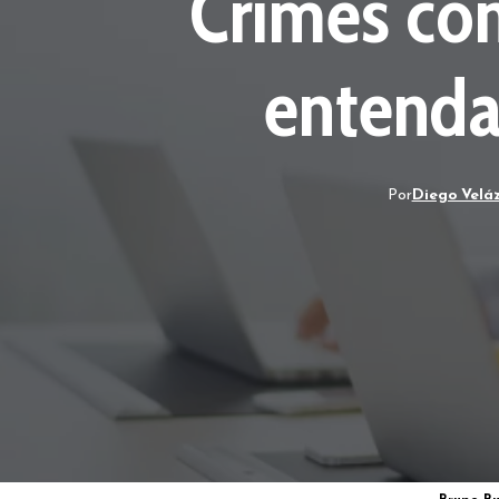
Crimes con
entenda
Por
Diego Velá