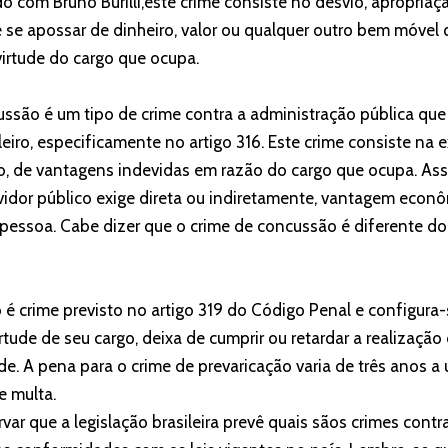
do com Bruno Burilli,este crime consiste no desvio, apropria
e se apossar de dinheiro, valor ou qualquer outro bem móvel 
irtude do cargo que ocupa.
cussão é um tipo de crime contra a administração pública qu
eiro, especificamente no artigo 316. Este crime consiste na e
o, de vantagens indevidas em razão do cargo que ocupa. As
idor público exige direta ou indiretamente, vantagem econôm
pessoa. Cabe dizer que o crime de concussão é diferente do
ão é crime previsto no artigo 319 do Código Penal e configur
irtude de seu cargo, deixa de cumprir ou retardar a realizaçã
de. A pena para o crime de prevaricação varia de três anos 
e multa.
ar que a legislação brasileira prevê quais sãos crimes contr