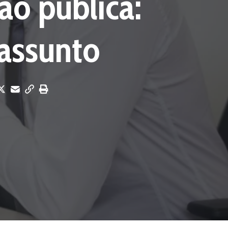
ão pública:
 assunto