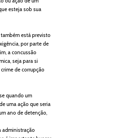
ção ou ação de um
que esteja sob sua
e também está previsto
xigência, por parte de
sim, a concussão
ica, seja para si
 crime de corrupção
a-se quando um
o de uma ação que seria
a um ano de detenção,
a administração