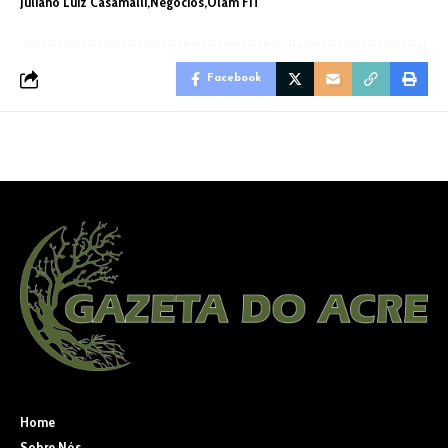
Juliano Luiz Casamalli
Negócios
Olam FiT
Facebook
Home
Sobre Nós