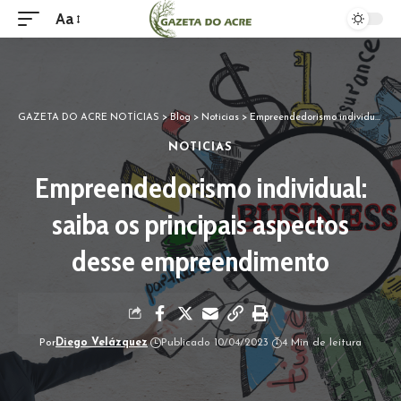
Aa
GAZETA DO ACRE NOTÍCIAS
>
Blog
>
Noticias
>
Empreendedorismo individual: saiba os principais aspectos desse empreendimento
NOTICIAS
Empreendedorismo individual:
saiba os principais aspectos
desse empreendimento
Por
Diego Velázquez
Publicado 10/04/2023
4 Min de leitura