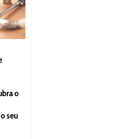
e
ubra o
 o seu