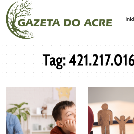
Iníc
Tag:
421.217.01