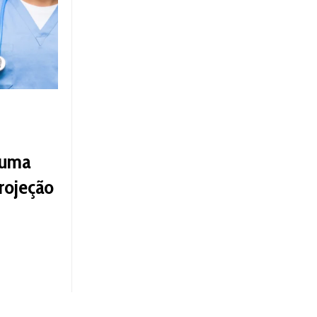
 uma
rojeção