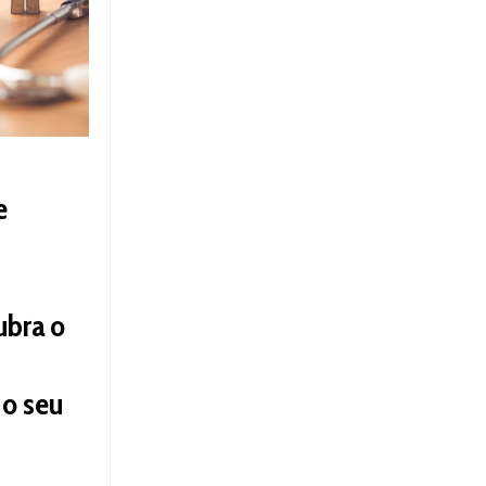
e
ubra o
 o seu