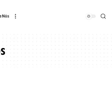
e Nós
os