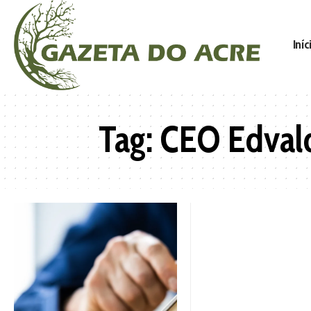
Iníc
Tag:
CEO Edvald