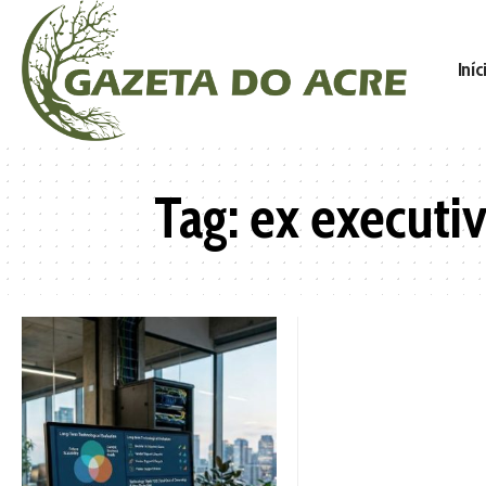
Iníc
Tag:
ex executi