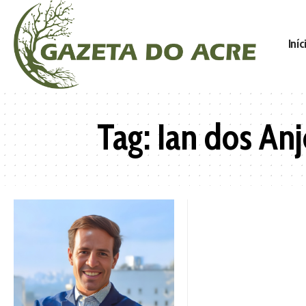
Iníc
Tag:
Ian dos Anj