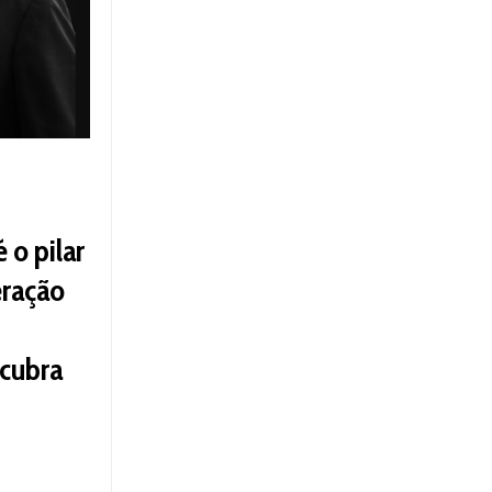
 o pilar
eração
cubra