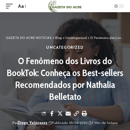
Aa
GAZETA DO ACRE NOTÍCIAS
>
Blog
>
Uncategorized
>
O Fenômeno dos Livros do BookTok: Conheça os Best-sellers Recomendados por Nathalia Belletato
UNCATEGORIZED
O Fenômeno dos Livros do
BookTok: Conheça os Best-sellers
Recomendados por Nathalia
Belletato
Por
Diego Velázquez
Publicado 05/04/2024
7 Min de leitura