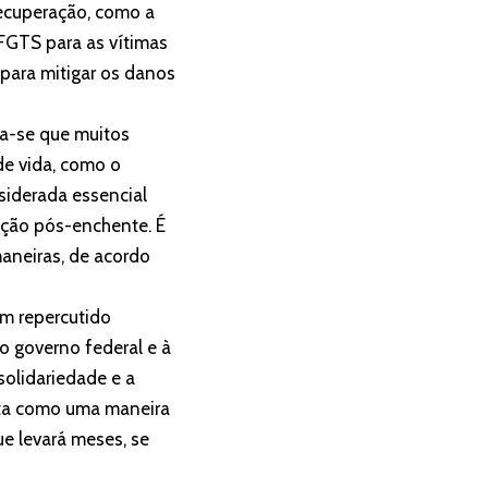
recuperação, como a
 FGTS para as vítimas
para mitigar os danos
ra-se que muitos
de vida, como o
siderada essencial
sição pós-enchente. É
maneiras, de acordo
m repercutido
o governo federal e à
olidariedade e a
ista como uma maneira
ue levará meses, se