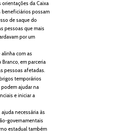
s orientações da Caixa
s beneficiários possam
cesso de saque do
 as pessoas que mais
uardavam por um
 alinha com as
o Branco, em parceria
às pessoas afetadas.
abrigos temporários
e podem ajudar na
iais e iniciar a
 ajuda necessária às
 não-governamentais
verno estadual também