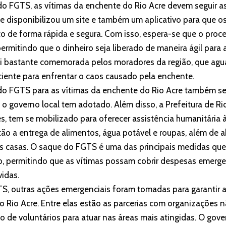
do FGTS, as vítimas da enchente do Rio Acre devem seguir a
e disponibilizou um site e também um aplicativo para que o
to de forma rápida e segura. Com isso, espera-se que o pro
permitindo que o dinheiro seja liberado de maneira ágil para
oi bastante comemorada pelos moradores da região, que ag
iciente para enfrentar o caos causado pela enchente.
do FGTS para as vítimas da enchente do Rio Acre também se
 o governo local tem adotado. Além disso, a Prefeitura de Ri
s, tem se mobilizado para oferecer assistência humanitária 
estão a entrega de alimentos, água potável e roupas, além de 
s casas. O saque do FGTS é uma das principais medidas qu
, permitindo que as vítimas possam cobrir despesas emergenc
vidas.
, outras ações emergenciais foram tomadas para garantir a
o Rio Acre. Entre elas estão as parcerias com organizações
o de voluntários para atuar nas áreas mais atingidas. O go