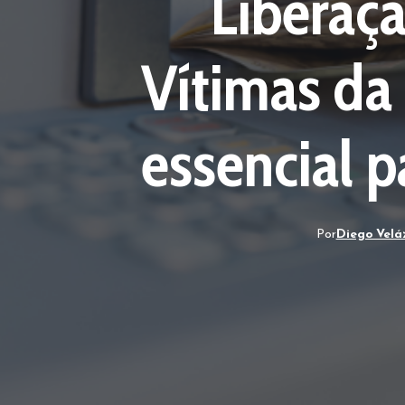
Liberaç
Vítimas da
essencial p
Por
Diego Velá