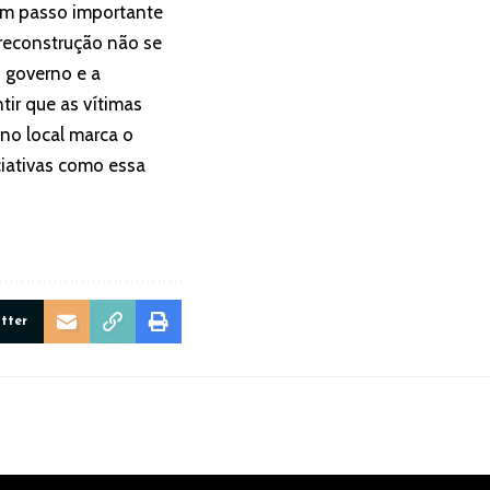
 um passo importante
 reconstrução não se
 governo e a
tir que as vítimas
no local marca o
ciativas como essa
itter