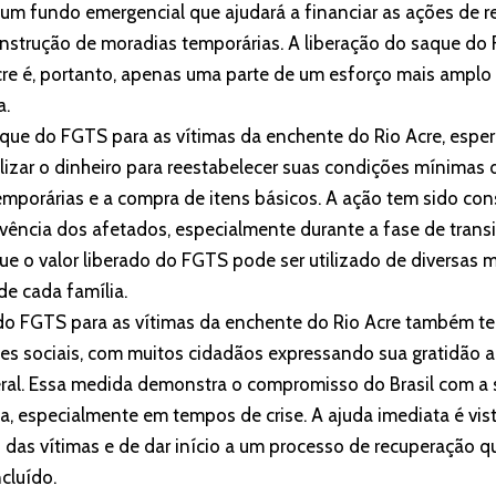
 um fundo emergencial que ajudará a financiar as ações de 
onstrução de moradias temporárias. A liberação do saque do
re é, portanto, apenas uma parte de um esforço mais amplo 
a.
que do FGTS para as vítimas da enchente do Rio Acre, espe
izar o dinheiro para reestabelecer suas condições mínimas 
emporárias e a compra de itens básicos. A ação tem sido con
vivência dos afetados, especialmente durante a fase de tran
ue o valor liberado do FGTS pode ser utilizado de diversas 
e cada família.
do FGTS para as vítimas da enchente do Rio Acre também te
es sociais, com muitos cidadãos expressando sua gratidão a
al. Essa medida demonstra o compromisso do Brasil com a s
ia, especialmente em tempos de crise. A ajuda imediata é v
o das vítimas e de dar início a um processo de recuperação q
cluído.