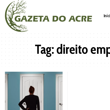
Iníc
Tag:
direito emp