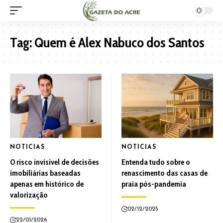
Tag:
Quem é Alex Nabuco dos Santos
NOTICIAS
NOTICIAS
O risco invisível de decisões
Entenda tudo sobre o
imobiliárias baseadas
renascimento das casas de
apenas em histórico de
praia pós-pandemia
valorização
02/12/2025
22/01/2026