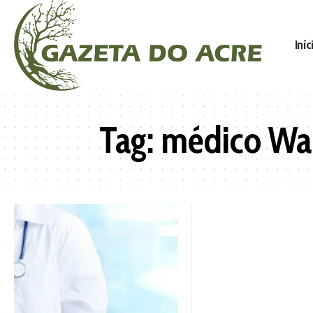
Iníc
Tag:
médico Wal